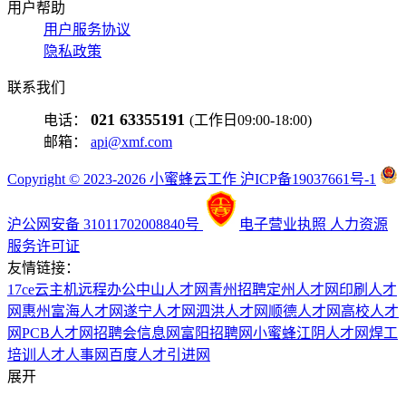
用户帮助
用户服务协议
隐私政策
联系我们
021 63355191
电话：
(工作日09:00-18:00)
邮箱：
api@xmf.com
Copyright © 2023-2026 小蜜蜂云工作 沪ICP备19037661号-1
沪公网安备 31011702008840号
电子营业执照
人力资源
服务许可证
友情链接：
17ce
云主机
远程办公
中山人才网
青州招聘
定州人才网
印刷人才
网
惠州富海人才网
遂宁人才网
泗洪人才网
顺德人才网
高校人才
网
PCB人才网
招聘会信息网
富阳招聘网
小蜜蜂
江阴人才网
焊工
培训
人才人事网
百度
人才引进网
展开