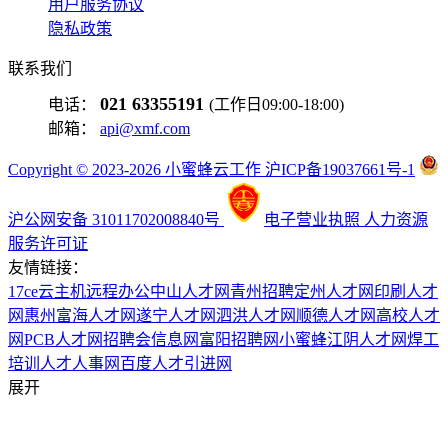
用户服务协议
隐私政策
联系我们
021 63355191
电话：
(工作日09:00-18:00)
邮箱：
api@xmf.com
Copyright © 2023-2026 小蜜蜂云工作 沪ICP备19037661号-1
沪公网安备 31011702008840号
电子营业执照
人力资源
服务许可证
友情链接：
17ce
云主机
远程办公
中山人才网
青州招聘
定州人才网
印刷人才
网
惠州富海人才网
遂宁人才网
泗洪人才网
顺德人才网
高校人才
网
PCB人才网
招聘会信息网
富阳招聘网
小蜜蜂
江阴人才网
焊工
培训
人才人事网
百度
人才引进网
展开