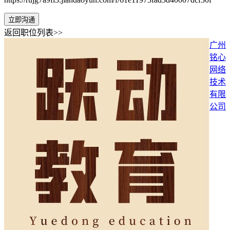
立即沟通
返回职位列表>>
广州
铭心
网络
技术
有限
公司