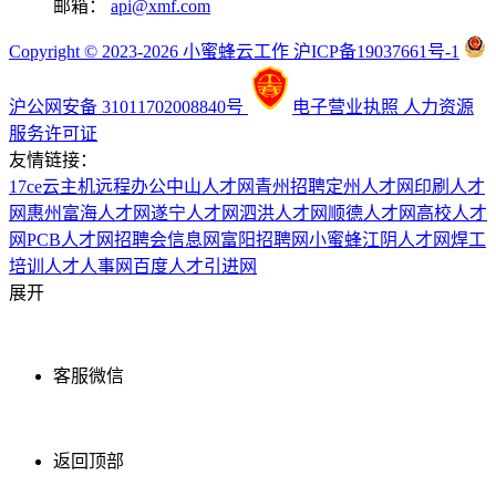
邮箱：
api@xmf.com
Copyright © 2023-2026 小蜜蜂云工作 沪ICP备19037661号-1
沪公网安备 31011702008840号
电子营业执照
人力资源
服务许可证
友情链接：
17ce
云主机
远程办公
中山人才网
青州招聘
定州人才网
印刷人才
网
惠州富海人才网
遂宁人才网
泗洪人才网
顺德人才网
高校人才
网
PCB人才网
招聘会信息网
富阳招聘网
小蜜蜂
江阴人才网
焊工
培训
人才人事网
百度
人才引进网
展开
客服微信
返回顶部