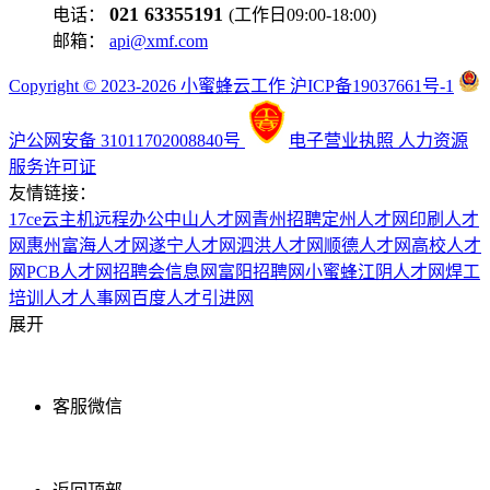
021 63355191
电话：
(工作日09:00-18:00)
邮箱：
api@xmf.com
Copyright © 2023-2026 小蜜蜂云工作 沪ICP备19037661号-1
沪公网安备 31011702008840号
电子营业执照
人力资源
服务许可证
友情链接：
17ce
云主机
远程办公
中山人才网
青州招聘
定州人才网
印刷人才
网
惠州富海人才网
遂宁人才网
泗洪人才网
顺德人才网
高校人才
网
PCB人才网
招聘会信息网
富阳招聘网
小蜜蜂
江阴人才网
焊工
培训
人才人事网
百度
人才引进网
展开
客服微信