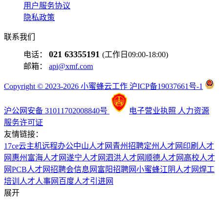
用户服务协议
隐私政策
联系我们
021 63355191
电话：
(工作日09:00-18:00)
邮箱：
api@xmf.com
Copyright © 2023-2026 小蜜蜂云工作 沪ICP备19037661号-1
沪公网安备 31011702008840号
电子营业执照
人力资源
服务许可证
友情链接：
17ce
云主机
远程办公
中山人才网
青州招聘
定州人才网
印刷人才
网
惠州富海人才网
遂宁人才网
泗洪人才网
顺德人才网
高校人才
网
PCB人才网
招聘会信息网
富阳招聘网
小蜜蜂
江阴人才网
焊工
培训
人才人事网
百度
人才引进网
展开