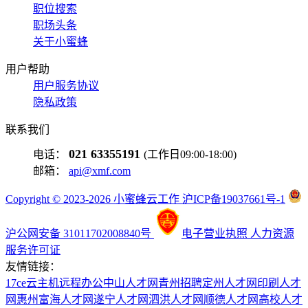
职位搜索
职场头条
关于小蜜蜂
用户帮助
用户服务协议
隐私政策
联系我们
021 63355191
电话：
(工作日09:00-18:00)
邮箱：
api@xmf.com
Copyright © 2023-2026 小蜜蜂云工作 沪ICP备19037661号-1
沪公网安备 31011702008840号
电子营业执照
人力资源
服务许可证
友情链接：
17ce
云主机
远程办公
中山人才网
青州招聘
定州人才网
印刷人才
网
惠州富海人才网
遂宁人才网
泗洪人才网
顺德人才网
高校人才