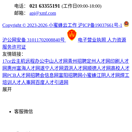
021 63355191
电话：
(工作日09:00-18:00)
邮箱：
api@xmf.com
Copyright © 2023-2026 小蜜蜂云工作 沪ICP备19037661号-1
沪公网安备 31011702008840号
电子营业执照
人力资源
服务许可证
友情链接：
17ce
云主机
远程办公
中山人才网
青州招聘
定州人才网
印刷人才
网
惠州富海人才网
遂宁人才网
泗洪人才网
顺德人才网
高校人才
网
PCB人才网
招聘会信息网
富阳招聘网
小蜜蜂
江阴人才网
焊工
培训
人才人事网
百度
人才引进网
展开
客服微信