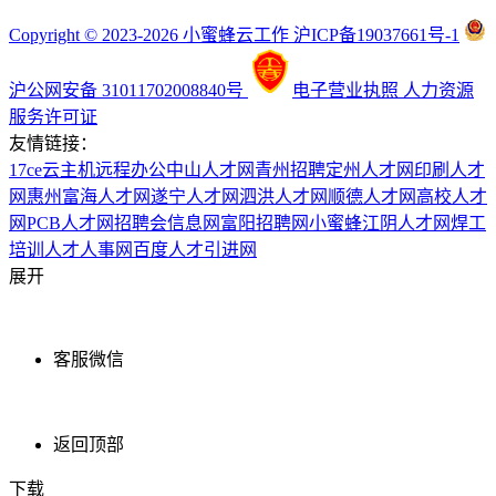
Copyright © 2023-2026 小蜜蜂云工作 沪ICP备19037661号-1
沪公网安备 31011702008840号
电子营业执照
人力资源
服务许可证
友情链接：
17ce
云主机
远程办公
中山人才网
青州招聘
定州人才网
印刷人才
网
惠州富海人才网
遂宁人才网
泗洪人才网
顺德人才网
高校人才
网
PCB人才网
招聘会信息网
富阳招聘网
小蜜蜂
江阴人才网
焊工
培训
人才人事网
百度
人才引进网
展开
客服微信
返回顶部
下载