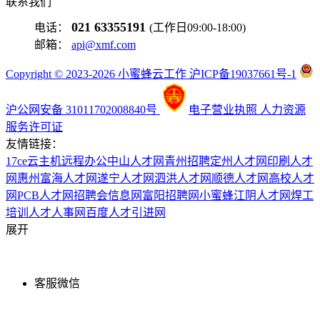
联系我们
021 63355191
电话：
(工作日09:00-18:00)
邮箱：
api@xmf.com
Copyright © 2023-2026 小蜜蜂云工作 沪ICP备19037661号-1
沪公网安备 31011702008840号
电子营业执照
人力资源
服务许可证
友情链接：
17ce
云主机
远程办公
中山人才网
青州招聘
定州人才网
印刷人才
网
惠州富海人才网
遂宁人才网
泗洪人才网
顺德人才网
高校人才
网
PCB人才网
招聘会信息网
富阳招聘网
小蜜蜂
江阴人才网
焊工
培训
人才人事网
百度
人才引进网
展开
客服微信