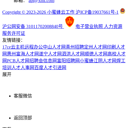
邮箱：
api@xmf.com
Copyright © 2023-2026 小蜜蜂云工作 沪ICP备19037661号-1
沪公网安备 31011702008840号
电子营业执照
人力资源
服务许可证
友情链接：
17ce
云主机
远程办公
中山人才网
青州招聘
定州人才网
印刷人才
网
惠州富海人才网
遂宁人才网
泗洪人才网
顺德人才网
高校人才
网
PCB人才网
招聘会信息网
富阳招聘网
小蜜蜂
江阴人才网
焊工
培训
人才人事网
百度
人才引进网
展开
客服微信
返回顶部