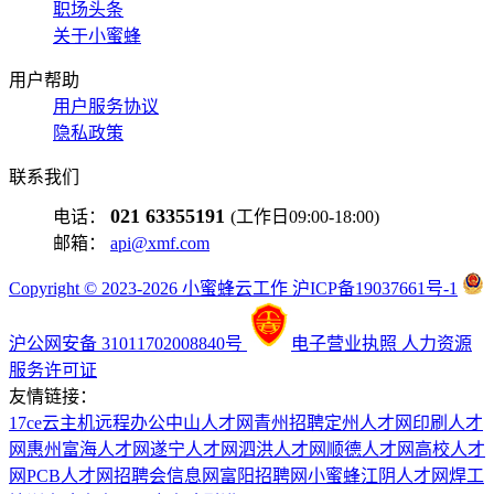
职场头条
关于小蜜蜂
用户帮助
用户服务协议
隐私政策
联系我们
021 63355191
电话：
(工作日09:00-18:00)
邮箱：
api@xmf.com
Copyright © 2023-2026 小蜜蜂云工作 沪ICP备19037661号-1
沪公网安备 31011702008840号
电子营业执照
人力资源
服务许可证
友情链接：
17ce
云主机
远程办公
中山人才网
青州招聘
定州人才网
印刷人才
网
惠州富海人才网
遂宁人才网
泗洪人才网
顺德人才网
高校人才
网
PCB人才网
招聘会信息网
富阳招聘网
小蜜蜂
江阴人才网
焊工