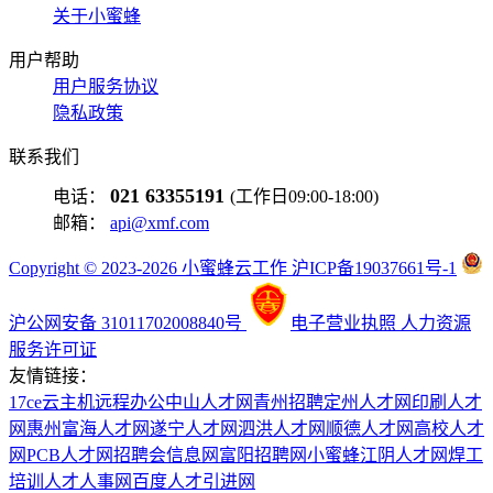
关于小蜜蜂
用户帮助
用户服务协议
隐私政策
联系我们
021 63355191
电话：
(工作日09:00-18:00)
邮箱：
api@xmf.com
Copyright © 2023-2026 小蜜蜂云工作 沪ICP备19037661号-1
沪公网安备 31011702008840号
电子营业执照
人力资源
服务许可证
友情链接：
17ce
云主机
远程办公
中山人才网
青州招聘
定州人才网
印刷人才
网
惠州富海人才网
遂宁人才网
泗洪人才网
顺德人才网
高校人才
网
PCB人才网
招聘会信息网
富阳招聘网
小蜜蜂
江阴人才网
焊工
培训
人才人事网
百度
人才引进网