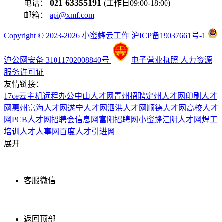
021 63355191
电话：
(工作日09:00-18:00)
邮箱：
api@xmf.com
Copyright © 2023-2026 小蜜蜂云工作 沪ICP备19037661号-1
沪公网安备 31011702008840号
电子营业执照
人力资源
服务许可证
友情链接：
17ce
云主机
远程办公
中山人才网
青州招聘
定州人才网
印刷人才
网
惠州富海人才网
遂宁人才网
泗洪人才网
顺德人才网
高校人才
网
PCB人才网
招聘会信息网
富阳招聘网
小蜜蜂
江阴人才网
焊工
培训
人才人事网
百度
人才引进网
展开
客服微信
返回顶部