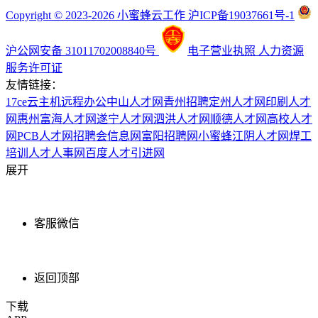
Copyright © 2023-2026 小蜜蜂云工作 沪ICP备19037661号-1
沪公网安备 31011702008840号
电子营业执照
人力资源
服务许可证
友情链接：
17ce
云主机
远程办公
中山人才网
青州招聘
定州人才网
印刷人才
网
惠州富海人才网
遂宁人才网
泗洪人才网
顺德人才网
高校人才
网
PCB人才网
招聘会信息网
富阳招聘网
小蜜蜂
江阴人才网
焊工
培训
人才人事网
百度
人才引进网
展开
客服微信
返回顶部
下载