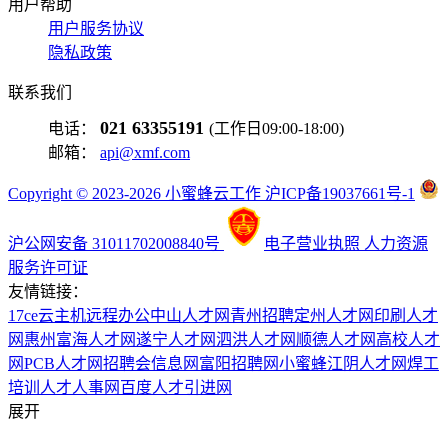
用户帮助
用户服务协议
隐私政策
联系我们
021 63355191
电话：
(工作日09:00-18:00)
邮箱：
api@xmf.com
Copyright © 2023-2026 小蜜蜂云工作 沪ICP备19037661号-1
沪公网安备 31011702008840号
电子营业执照
人力资源
服务许可证
友情链接：
17ce
云主机
远程办公
中山人才网
青州招聘
定州人才网
印刷人才
网
惠州富海人才网
遂宁人才网
泗洪人才网
顺德人才网
高校人才
网
PCB人才网
招聘会信息网
富阳招聘网
小蜜蜂
江阴人才网
焊工
培训
人才人事网
百度
人才引进网
展开