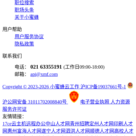
职位搜索
职场头条
关于小蜜蜂
用户帮助
用户服务协议
隐私政策
联系我们
021 63355191
电话：
(工作日09:00-18:00)
邮箱：
api@xmf.com
Copyright © 2023-2026 小蜜蜂云工作 沪ICP备19037661号-1
沪公网安备 31011702008840号
电子营业执照
人力资源
服务许可证
友情链接：
17ce
云主机
远程办公
中山人才网
青州招聘
定州人才网
印刷人才
网
惠州富海人才网
遂宁人才网
泗洪人才网
顺德人才网
高校人才