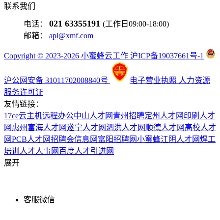
联系我们
021 63355191
电话：
(工作日09:00-18:00)
邮箱：
api@xmf.com
Copyright © 2023-2026 小蜜蜂云工作 沪ICP备19037661号-1
沪公网安备 31011702008840号
电子营业执照
人力资源
服务许可证
友情链接：
17ce
云主机
远程办公
中山人才网
青州招聘
定州人才网
印刷人才
网
惠州富海人才网
遂宁人才网
泗洪人才网
顺德人才网
高校人才
网
PCB人才网
招聘会信息网
富阳招聘网
小蜜蜂
江阴人才网
焊工
培训
人才人事网
百度
人才引进网
展开
客服微信