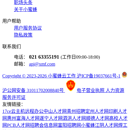
职场头条
关于小蜜蜂
用户帮助
用户服务协议
隐私政策
联系我们
021 63355191
电话：
(工作日09:00-18:00)
邮箱：
api@xmf.com
Copyright © 2023-2026 小蜜蜂云工作 沪ICP备19037661号-1
沪公网安备 31011702008840号
电子营业执照
人力资源
服务许可证
友情链接：
17ce
云主机
远程办公
中山人才网
青州招聘
定州人才网
印刷人才
网
惠州富海人才网
遂宁人才网
泗洪人才网
顺德人才网
高校人才
网
PCB人才网
招聘会信息网
富阳招聘网
小蜜蜂
江阴人才网
焊工