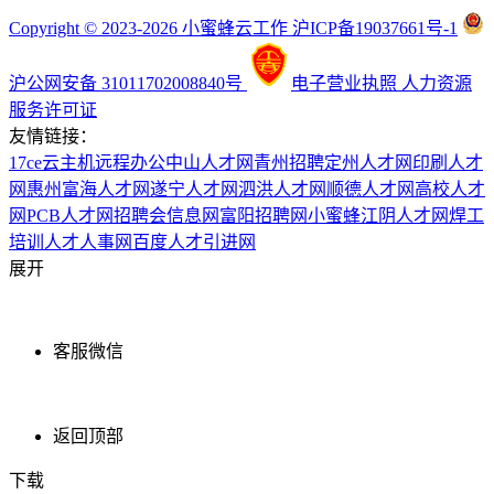
Copyright © 2023-2026 小蜜蜂云工作 沪ICP备19037661号-1
沪公网安备 31011702008840号
电子营业执照
人力资源
服务许可证
友情链接：
17ce
云主机
远程办公
中山人才网
青州招聘
定州人才网
印刷人才
网
惠州富海人才网
遂宁人才网
泗洪人才网
顺德人才网
高校人才
网
PCB人才网
招聘会信息网
富阳招聘网
小蜜蜂
江阴人才网
焊工
培训
人才人事网
百度
人才引进网
展开
客服微信
返回顶部
下载