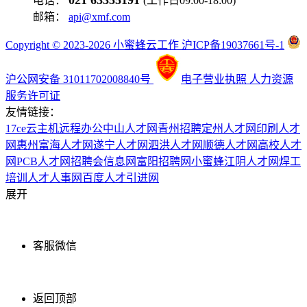
电话：
(工作日09:00-18:00)
邮箱：
api@xmf.com
Copyright © 2023-2026 小蜜蜂云工作 沪ICP备19037661号-1
沪公网安备 31011702008840号
电子营业执照
人力资源
服务许可证
友情链接：
17ce
云主机
远程办公
中山人才网
青州招聘
定州人才网
印刷人才
网
惠州富海人才网
遂宁人才网
泗洪人才网
顺德人才网
高校人才
网
PCB人才网
招聘会信息网
富阳招聘网
小蜜蜂
江阴人才网
焊工
培训
人才人事网
百度
人才引进网
展开
客服微信
返回顶部