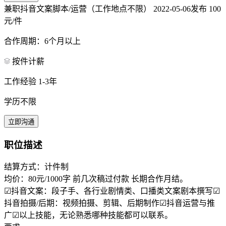
兼职抖音文案脚本/运营（工作地点不限）
2022-05-06发布
100
元/件
合作周期：6个月以上
按件计薪
工作经验 1-3年
学历不限
立即沟通
职位描述
结算方式：计件制
均价：80元/1000字 前几次稿过付款 长期合作月结。
☑抖音文案：段子手、各行业剧情类、口播类文案剧本撰写☑
抖音拍摄/后期：视频拍摄、剪辑、后期制作☑抖音运营与推
广☑以上技能，无论熟悉哪种技能都可以联系。