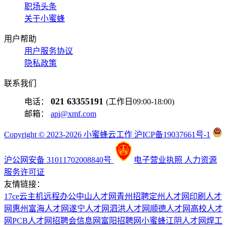
职场头条
关于小蜜蜂
用户帮助
用户服务协议
隐私政策
联系我们
021 63355191
电话：
(工作日09:00-18:00)
邮箱：
api@xmf.com
Copyright © 2023-2026 小蜜蜂云工作 沪ICP备19037661号-1
沪公网安备 31011702008840号
电子营业执照
人力资源
服务许可证
友情链接：
17ce
云主机
远程办公
中山人才网
青州招聘
定州人才网
印刷人才
网
惠州富海人才网
遂宁人才网
泗洪人才网
顺德人才网
高校人才
网
PCB人才网
招聘会信息网
富阳招聘网
小蜜蜂
江阴人才网
焊工