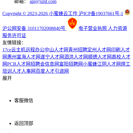
邮箱：
api@xmf.com
Copyright © 2023-2026 小蜜蜂云工作 沪ICP备19037661号-1
沪公网安备 31011702008840号
电子营业执照
人力资源
服务许可证
友情链接：
17ce
云主机
远程办公
中山人才网
青州招聘
定州人才网
印刷人才
网
惠州富海人才网
遂宁人才网
泗洪人才网
顺德人才网
高校人才
网
PCB人才网
招聘会信息网
富阳招聘网
小蜜蜂
江阴人才网
焊工
培训
人才人事网
百度
人才引进网
展开
客服微信
返回顶部