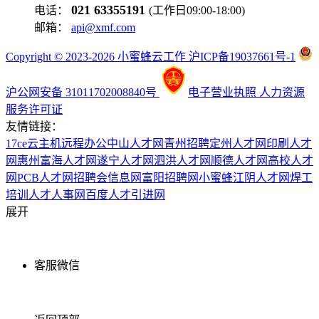
021 63355191
电话：
(工作日09:00-18:00)
邮箱：
api@xmf.com
Copyright © 2023-2026 小蜜蜂云工作 沪ICP备19037661号-1
沪公网安备 31011702008840号
电子营业执照
人力资源
服务许可证
友情链接：
17ce
云主机
远程办公
中山人才网
青州招聘
定州人才网
印刷人才
网
惠州富海人才网
遂宁人才网
泗洪人才网
顺德人才网
高校人才
网
PCB人才网
招聘会信息网
富阳招聘网
小蜜蜂
江阴人才网
焊工
培训
人才人事网
百度
人才引进网
展开
客服微信