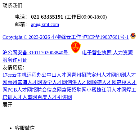
联系我们
021 63355191
电话：
(工作日09:00-18:00)
邮箱：
api@xmf.com
Copyright © 2023-2026 小蜜蜂云工作 沪ICP备19037661号-1
沪公网安备 31011702008840号
电子营业执照
人力资源
服务许可证
友情链接：
17ce
云主机
远程办公
中山人才网
青州招聘
定州人才网
印刷人才
网
惠州富海人才网
遂宁人才网
泗洪人才网
顺德人才网
高校人才
网
PCB人才网
招聘会信息网
富阳招聘网
小蜜蜂
江阴人才网
焊工
培训
人才人事网
百度
人才引进网
展开
客服微信