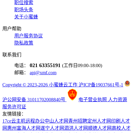
职位搜索
职场头条
关于小蜜蜂
用户帮助
用户服务协议
隐私政策
联系我们
021 63355191
电话：
(工作日09:00-18:00)
邮箱：
api@xmf.com
Copyright © 2023-2026 小蜜蜂云工作 沪ICP备19037661号-1
沪公网安备 31011702008840号
电子营业执照
人力资源
服务许可证
友情链接：
17ce
云主机
远程办公
中山人才网
青州招聘
定州人才网
印刷人才
网
惠州富海人才网
遂宁人才网
泗洪人才网
顺德人才网
高校人才