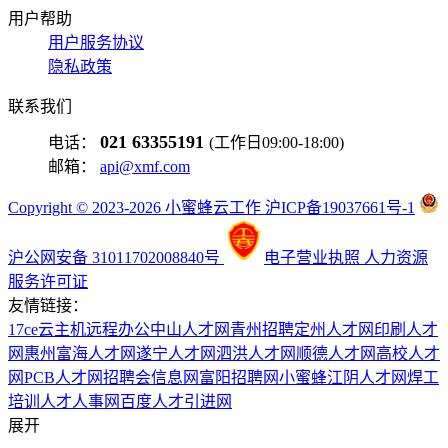
用户帮助
用户服务协议
隐私政策
联系我们
021 63355191
电话：
(工作日09:00-18:00)
邮箱：
api@xmf.com
Copyright © 2023-2026 小蜜蜂云工作 沪ICP备19037661号-1
沪公网安备 31011702008840号
电子营业执照
人力资源
服务许可证
友情链接：
17ce
云主机
远程办公
中山人才网
青州招聘
定州人才网
印刷人才
网
惠州富海人才网
遂宁人才网
泗洪人才网
顺德人才网
高校人才
网
PCB人才网
招聘会信息网
富阳招聘网
小蜜蜂
江阴人才网
焊工
培训
人才人事网
百度
人才引进网
展开