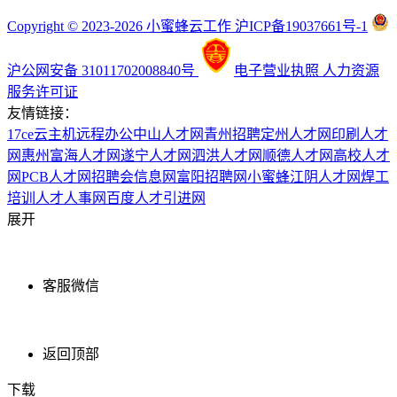
Copyright © 2023-2026 小蜜蜂云工作 沪ICP备19037661号-1
沪公网安备 31011702008840号
电子营业执照
人力资源
服务许可证
友情链接：
17ce
云主机
远程办公
中山人才网
青州招聘
定州人才网
印刷人才
网
惠州富海人才网
遂宁人才网
泗洪人才网
顺德人才网
高校人才
网
PCB人才网
招聘会信息网
富阳招聘网
小蜜蜂
江阴人才网
焊工
培训
人才人事网
百度
人才引进网
展开
客服微信
返回顶部
下载