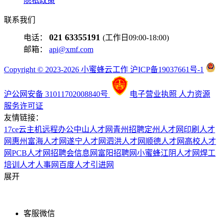
隐私政策
联系我们
021 63355191
电话：
(工作日09:00-18:00)
邮箱：
api@xmf.com
Copyright © 2023-2026 小蜜蜂云工作 沪ICP备19037661号-1
沪公网安备 31011702008840号
电子营业执照
人力资源
服务许可证
友情链接：
17ce
云主机
远程办公
中山人才网
青州招聘
定州人才网
印刷人才
网
惠州富海人才网
遂宁人才网
泗洪人才网
顺德人才网
高校人才
网
PCB人才网
招聘会信息网
富阳招聘网
小蜜蜂
江阴人才网
焊工
培训
人才人事网
百度
人才引进网
展开
客服微信