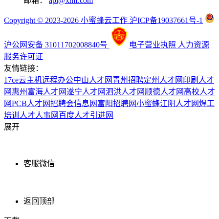
邮箱：
api@xmf.com
Copyright © 2023-2026 小蜜蜂云工作 沪ICP备19037661号-1
沪公网安备 31011702008840号
电子营业执照
人力资源
服务许可证
友情链接：
17ce
云主机
远程办公
中山人才网
青州招聘
定州人才网
印刷人才
网
惠州富海人才网
遂宁人才网
泗洪人才网
顺德人才网
高校人才
网
PCB人才网
招聘会信息网
富阳招聘网
小蜜蜂
江阴人才网
焊工
培训
人才人事网
百度
人才引进网
展开
客服微信
返回顶部