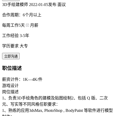
3D手绘建模师
2022-01-05发布
面议
合作周期：6个月以上
每周工作5天
月薪
工作经验 3-5年
学历要求 大专
立即沟通
职位描述
薪资计件：1K—4K/件
游戏设计
岗位描述
1、负责3D手绘角色的建模及贴图绘制2、包括 Q 版、二次
元、写实等不同风格任职要求：
1、熟练的应用3dsMax, PhotoShop , BodyPaint 等软件进行模型