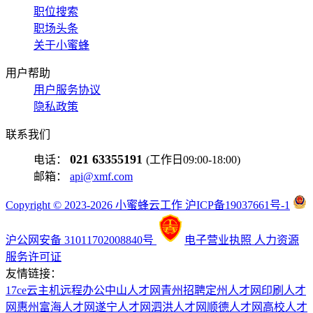
职位搜索
职场头条
关于小蜜蜂
用户帮助
用户服务协议
隐私政策
联系我们
021 63355191
电话：
(工作日09:00-18:00)
邮箱：
api@xmf.com
Copyright © 2023-2026 小蜜蜂云工作 沪ICP备19037661号-1
沪公网安备 31011702008840号
电子营业执照
人力资源
服务许可证
友情链接：
17ce
云主机
远程办公
中山人才网
青州招聘
定州人才网
印刷人才
网
惠州富海人才网
遂宁人才网
泗洪人才网
顺德人才网
高校人才