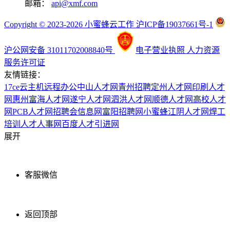
邮箱：
api@xmf.com
Copyright © 2023-2026 小蜜蜂云工作 沪ICP备19037661号-1
沪公网安备 31011702008840号
电子营业执照
人力资源
服务许可证
友情链接：
17ce
云主机
远程办公
中山人才网
青州招聘
定州人才网
印刷人才
网
惠州富海人才网
遂宁人才网
泗洪人才网
顺德人才网
高校人才
网
PCB人才网
招聘会信息网
富阳招聘网
小蜜蜂
江阴人才网
焊工
培训
人才人事网
百度
人才引进网
展开
客服微信
返回顶部