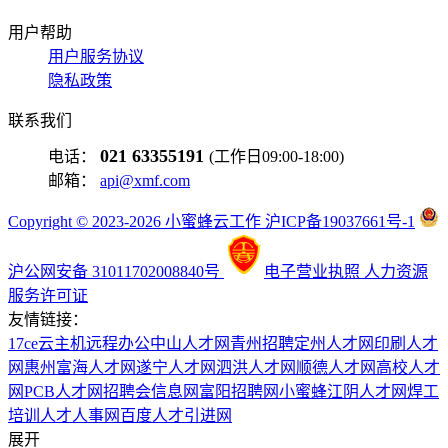
用户帮助
用户服务协议
隐私政策
联系我们
021 63355191
电话：
(工作日09:00-18:00)
邮箱：
api@xmf.com
Copyright © 2023-2026 小蜜蜂云工作 沪ICP备19037661号-1
沪公网安备 31011702008840号
电子营业执照
人力资源
服务许可证
友情链接：
17ce
云主机
远程办公
中山人才网
青州招聘
定州人才网
印刷人才
网
惠州富海人才网
遂宁人才网
泗洪人才网
顺德人才网
高校人才
网
PCB人才网
招聘会信息网
富阳招聘网
小蜜蜂
江阴人才网
焊工
培训
人才人事网
百度
人才引进网
展开