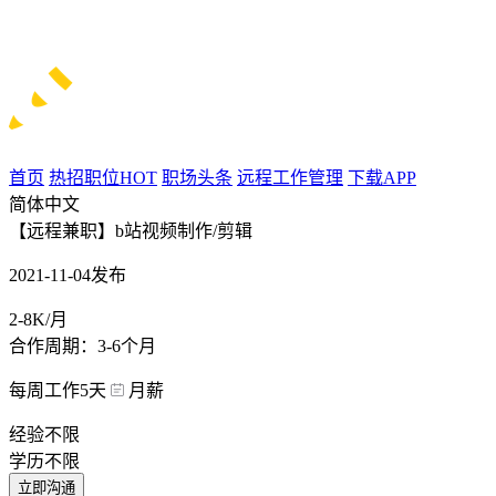
首页
热招职位
HOT
职场头条
远程工作管理
下载APP
简体中文
【远程兼职】b站视频制作/剪辑
2021-11-04发布
2-8K/月
合作周期：3-6个月
每周工作5天
月薪
经验不限
学历不限
立即沟通