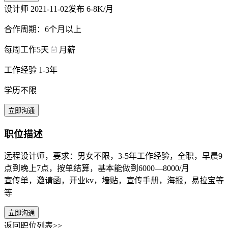
设计师
2021-11-02发布
6-8K/月
合作周期：6个月以上
每周工作5天
月薪
工作经验 1-3年
学历不限
立即沟通
职位描述
远程设计师，要求：男女不限，3-5年工作经验，全职，早晨9
点到晚上7点，按单结算，基本能做到6000—8000/月
宣传单，邀请函，开业kv，墙贴，宣传手册，海报，易拉宝等
等
立即沟通
返回职位列表>>