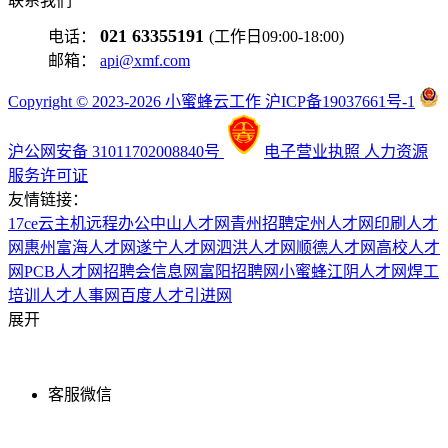
联系我们
021 63355191
电话：
(工作日09:00-18:00)
邮箱：
api@xmf.com
Copyright © 2023-2026 小蜜蜂云工作 沪ICP备19037661号-1
沪公网安备 31011702008840号
电子营业执照
人力资源
服务许可证
友情链接：
17ce
云主机
远程办公
中山人才网
青州招聘
定州人才网
印刷人才
网
惠州富海人才网
遂宁人才网
泗洪人才网
顺德人才网
高校人才
网
PCB人才网
招聘会信息网
富阳招聘网
小蜜蜂
江阴人才网
焊工
培训
人才人事网
百度
人才引进网
展开
客服微信