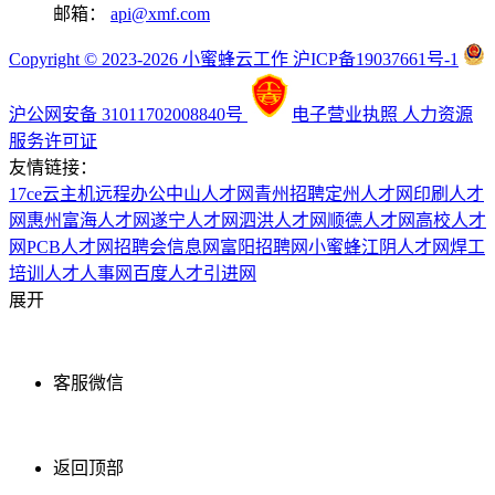
邮箱：
api@xmf.com
Copyright © 2023-2026 小蜜蜂云工作 沪ICP备19037661号-1
沪公网安备 31011702008840号
电子营业执照
人力资源
服务许可证
友情链接：
17ce
云主机
远程办公
中山人才网
青州招聘
定州人才网
印刷人才
网
惠州富海人才网
遂宁人才网
泗洪人才网
顺德人才网
高校人才
网
PCB人才网
招聘会信息网
富阳招聘网
小蜜蜂
江阴人才网
焊工
培训
人才人事网
百度
人才引进网
展开
客服微信
返回顶部