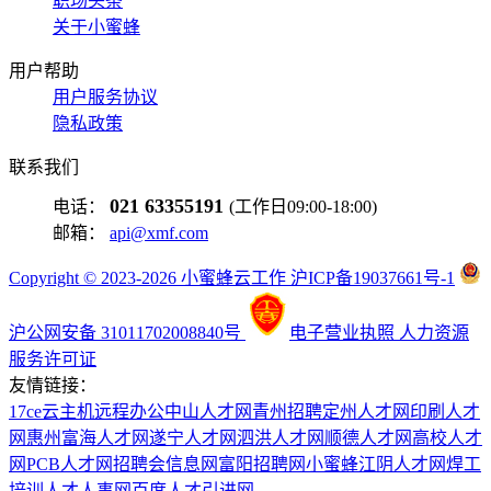
职场头条
关于小蜜蜂
用户帮助
用户服务协议
隐私政策
联系我们
021 63355191
电话：
(工作日09:00-18:00)
邮箱：
api@xmf.com
Copyright © 2023-2026 小蜜蜂云工作 沪ICP备19037661号-1
沪公网安备 31011702008840号
电子营业执照
人力资源
服务许可证
友情链接：
17ce
云主机
远程办公
中山人才网
青州招聘
定州人才网
印刷人才
网
惠州富海人才网
遂宁人才网
泗洪人才网
顺德人才网
高校人才
网
PCB人才网
招聘会信息网
富阳招聘网
小蜜蜂
江阴人才网
焊工
培训
人才人事网
百度
人才引进网