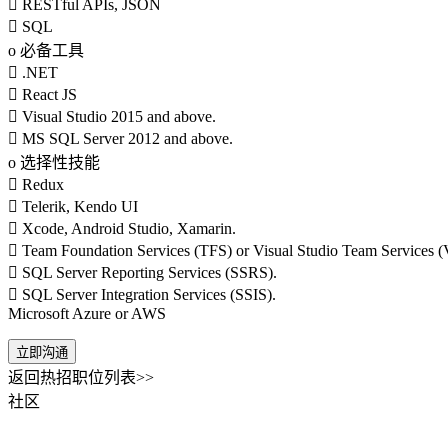
 RESTful APIs, JSON
 SQL
o 必备工具
 .NET
 React JS
 Visual Studio 2015 and above.
 MS SQL Server 2012 and above.
o 选择性技能
 Redux
 Telerik, Kendo UI
 Xcode, Android Studio, Xamarin.
 Team Foundation Services (TFS) or Visual Studio Team Services 
 SQL Server Reporting Services (SSRS).
 SQL Server Integration Services (SSIS).
Microsoft Azure or AWS
立即沟通
返回热招职位列表>>
社区