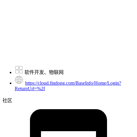
软件开发、物联网
https://cloud.findong.com/BaseInfo/Home/Login?
ReturnUrl=%2f
社区