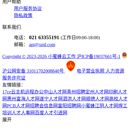
用户帮助
用户服务协议
隐私政策
联系我们
021 63355191
电话：
(工作日09:00-18:00)
邮箱：
api@xmf.com
Copyright © 2023-2026 小蜜蜂云工作 沪ICP备19037661号-1
沪公网安备 31011702008840号
电子营业执照
人力资源
服务许可证
友情链接：
17ce
云主机
远程办公
中山人才网
青州招聘
定州人才网
印刷人才
网
惠州富海人才网
遂宁人才网
泗洪人才网
顺德人才网
高校人才
网
PCB人才网
招聘会信息网
富阳招聘网
小蜜蜂
江阴人才网
焊工
培训
人才人事网
百度
人才引进网
展开