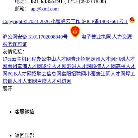
021 63355191
电话：
(工作日09:00-18:00)
邮箱：
api@xmf.com
Copyright © 2023-2026 小蜜蜂云工作 沪ICP备19037661号-1
沪公网安备 31011702008840号
电子营业执照
人力资源
服务许可证
友情链接：
17ce
云主机
远程办公
中山人才网
青州招聘
定州人才网
印刷人才
网
惠州富海人才网
遂宁人才网
泗洪人才网
顺德人才网
高校人才
网
PCB人才网
招聘会信息网
富阳招聘网
小蜜蜂
江阴人才网
焊工
培训
人才人事网
百度
人才引进网
展开
客服微信
返回顶部