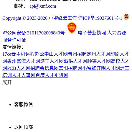
邮箱：
api@xmf.com
Copyright © 2023-2026 小蜜蜂云工作 沪ICP备19037661号-1
沪公网安备 31011702008840号
电子营业执照
人力资源
服务许可证
友情链接：
17ce
云主机
远程办公
中山人才网
青州招聘
定州人才网
印刷人才
网
惠州富海人才网
遂宁人才网
泗洪人才网
顺德人才网
高校人才
网
PCB人才网
招聘会信息网
富阳招聘网
小蜜蜂
江阴人才网
焊工
培训
人才人事网
百度
人才引进网
展开
客服微信
返回顶部