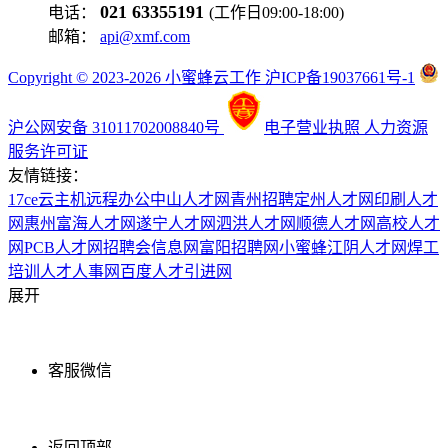
021 63355191
电话：
(工作日09:00-18:00)
邮箱：
api@xmf.com
Copyright © 2023-2026 小蜜蜂云工作 沪ICP备19037661号-1
沪公网安备 31011702008840号
电子营业执照
人力资源
服务许可证
友情链接：
17ce
云主机
远程办公
中山人才网
青州招聘
定州人才网
印刷人才
网
惠州富海人才网
遂宁人才网
泗洪人才网
顺德人才网
高校人才
网
PCB人才网
招聘会信息网
富阳招聘网
小蜜蜂
江阴人才网
焊工
培训
人才人事网
百度
人才引进网
展开
客服微信
返回顶部