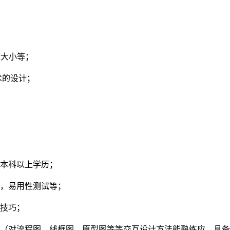
素大小等；
术的设计；
。
业本科以上学历；
析，易用性测试等；
的技巧；
程（对流程图、线框图、原型图等等交互设计方法能熟练应，具