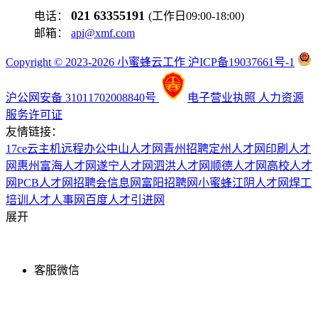
021 63355191
电话：
(工作日09:00-18:00)
邮箱：
api@xmf.com
Copyright © 2023-2026 小蜜蜂云工作 沪ICP备19037661号-1
沪公网安备 31011702008840号
电子营业执照
人力资源
服务许可证
友情链接：
17ce
云主机
远程办公
中山人才网
青州招聘
定州人才网
印刷人才
网
惠州富海人才网
遂宁人才网
泗洪人才网
顺德人才网
高校人才
网
PCB人才网
招聘会信息网
富阳招聘网
小蜜蜂
江阴人才网
焊工
培训
人才人事网
百度
人才引进网
展开
客服微信