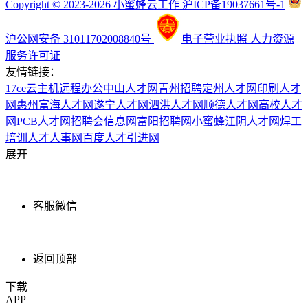
Copyright © 2023-2026 小蜜蜂云工作 沪ICP备19037661号-1
沪公网安备 31011702008840号
电子营业执照
人力资源
服务许可证
友情链接：
17ce
云主机
远程办公
中山人才网
青州招聘
定州人才网
印刷人才
网
惠州富海人才网
遂宁人才网
泗洪人才网
顺德人才网
高校人才
网
PCB人才网
招聘会信息网
富阳招聘网
小蜜蜂
江阴人才网
焊工
培训
人才人事网
百度
人才引进网
展开
客服微信
返回顶部
下载
APP