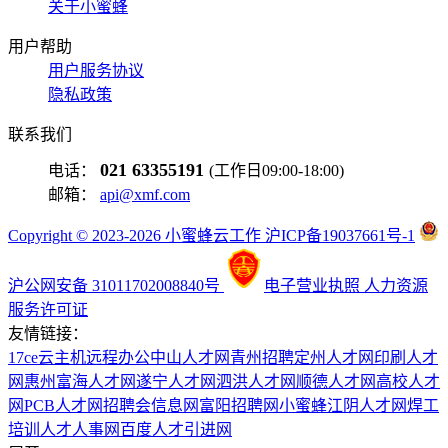
关于小蜜蜂
用户帮助
用户服务协议
隐私政策
联系我们
021 63355191
电话：
(工作日09:00-18:00)
邮箱：
api@xmf.com
Copyright © 2023-2026 小蜜蜂云工作 沪ICP备19037661号-1
沪公网安备 31011702008840号
电子营业执照
人力资源
服务许可证
友情链接：
17ce
云主机
远程办公
中山人才网
青州招聘
定州人才网
印刷人才
网
惠州富海人才网
遂宁人才网
泗洪人才网
顺德人才网
高校人才
网
PCB人才网
招聘会信息网
富阳招聘网
小蜜蜂
江阴人才网
焊工
培训
人才人事网
百度
人才引进网