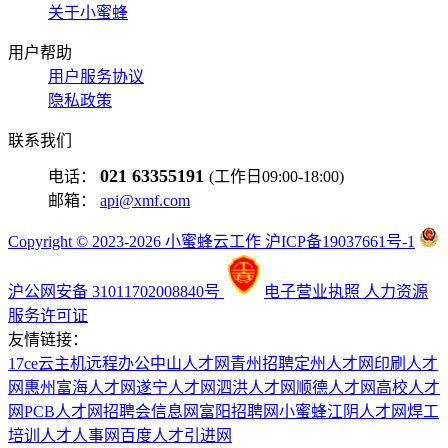
关于小蜜蜂
用户帮助
用户服务协议
隐私政策
联系我们
021 63355191
电话：
(工作日09:00-18:00)
邮箱：
api@xmf.com
Copyright © 2023-2026 小蜜蜂云工作 沪ICP备19037661号-1
沪公网安备 31011702008840号
电子营业执照
人力资源
服务许可证
友情链接：
17ce
云主机
远程办公
中山人才网
青州招聘
定州人才网
印刷人才
网
惠州富海人才网
遂宁人才网
泗洪人才网
顺德人才网
高校人才
网
PCB人才网
招聘会信息网
富阳招聘网
小蜜蜂
江阴人才网
焊工
培训
人才人事网
百度
人才引进网