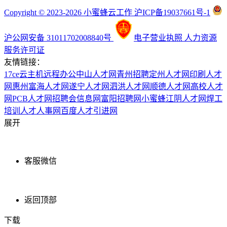
Copyright © 2023-2026 小蜜蜂云工作 沪ICP备19037661号-1
沪公网安备 31011702008840号
电子营业执照
人力资源
服务许可证
友情链接：
17ce
云主机
远程办公
中山人才网
青州招聘
定州人才网
印刷人才
网
惠州富海人才网
遂宁人才网
泗洪人才网
顺德人才网
高校人才
网
PCB人才网
招聘会信息网
富阳招聘网
小蜜蜂
江阴人才网
焊工
培训
人才人事网
百度
人才引进网
展开
客服微信
返回顶部
下载