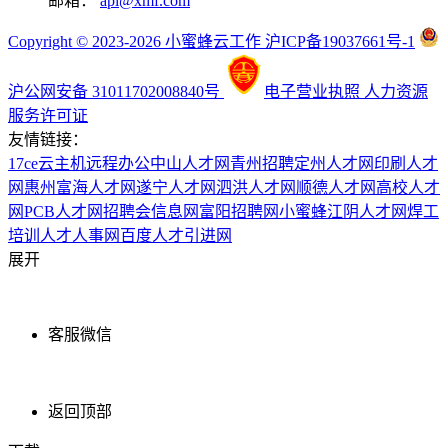
邮箱：
api@xmf.com
Copyright © 2023-2026 小蜜蜂云工作 沪ICP备19037661号-1
沪公网安备 31011702008840号
电子营业执照
人力资源
服务许可证
友情链接：
17ce
云主机
远程办公
中山人才网
青州招聘
定州人才网
印刷人才
网
惠州富海人才网
遂宁人才网
泗洪人才网
顺德人才网
高校人才
网
PCB人才网
招聘会信息网
富阳招聘网
小蜜蜂
江阴人才网
焊工
培训
人才人事网
百度
人才引进网
展开
客服微信
返回顶部