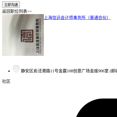
立即沟通
返回职位列表>>
上海信远会计师事务所（普通合伙）
静安区俞泾港路11号金赢108创意广场金座906室 (邮编：
社区