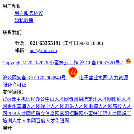
用户帮助
用户服务协议
隐私政策
联系我们
021 63355191
电话：
(工作日09:00-18:00)
邮箱：
api@xmf.com
Copyright © 2023-2026 小蜜蜂云工作 沪ICP备19037661号-1
沪公网安备 31011702008840号
电子营业执照
人力资源
服务许可证
友情链接：
17ce
云主机
远程办公
中山人才网
青州招聘
定州人才网
印刷人才
网
惠州富海人才网
遂宁人才网
泗洪人才网
顺德人才网
高校人才
网
PCB人才网
招聘会信息网
富阳招聘网
小蜜蜂
江阴人才网
焊工
培训
人才人事网
百度
人才引进网
展开